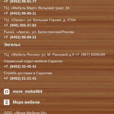
+7
(8452
) 98-81-77
ТЦ
«Мебель
Март» Вольский тракт, 2А
+7
(8452
) 98-89-11
ТЦ
«Океан
», ул. Большая Горная, д. 370А
+7
(906
) 305-37-82
Рынок
«Арига
», ул. Белоглинская/Рахова
+7
(8452
) 98-89-22
Энгельс
ТЦ
«Мебель
России» ул. М. Расковой д.9 +7
(967
) 5008188
Сервисный отдел мебели Саратов
+7
(8452
) 32-45-41
Служба доставки в Саратове
+7
(8452
) 21-21-41
more_mebeli64
Море мебели
ООО
«Море
Мебели 64»