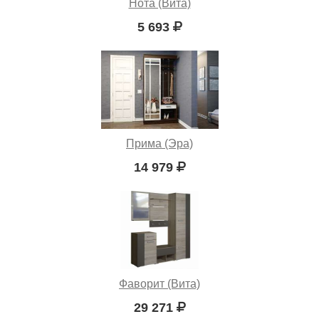
Нота (Вита)
5 693
Прима (Эра)
14 979
Фаворит (Вита)
29 271