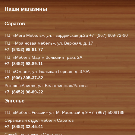
Наши магазины
Саратов
ТЦ
«Мега
Мебель», ул. Гвардейская д.2а +7
(967
) 809-72-90
ТЦ
«Моя
новая мебель», ул. Верхняя, д. 17
+7
(8452
) 98-81-77
ТЦ
«Мебель
Март» Вольский тракт, 2А
+7
(8452
) 98-89-11
ТЦ
«Океан
», ул. Большая Горная, д. 370А
+7
(906
) 305-37-82
Рынок
«Арига
», ул. Белоглинская/Рахова
+7
(8452
) 98-89-22
Энгельс
ТЦ
«Мебель
России» ул. М. Расковой д.9 +7
(967
) 5008188
Сервисный отдел мебели Саратов
+7
(8452
) 32-45-41
Служба доставки в Саратове