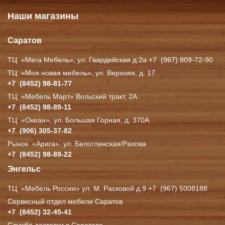
Наши магазины
Саратов
ТЦ
«Мега
Мебель», ул. Гвардейская д.2а +7
(967
) 809-72-90
ТЦ
«Моя
новая мебель», ул. Верхняя, д. 17
+7
(8452
) 98-81-77
ТЦ
«Мебель
Март» Вольский тракт, 2А
+7
(8452
) 98-89-11
ТЦ
«Океан
», ул. Большая Горная, д. 370А
+7
(906
) 305-37-82
Рынок
«Арига
», ул. Белоглинская/Рахова
+7
(8452
) 98-89-22
Энгельс
ТЦ
«Мебель
России» ул. М. Расковой д.9 +7
(967
) 5008188
Сервисный отдел мебели Саратов
+7
(8452
) 32-45-41