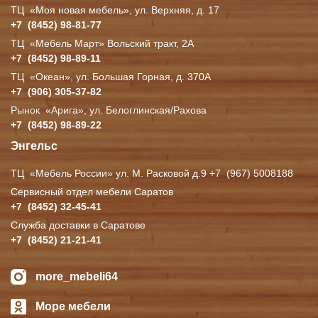
ТЦ
«Моя
новая мебель», ул. Верхняя, д. 17
+7
(8452
) 98-81-77
ТЦ
«Мебель
Март» Вольский тракт, 2А
+7
(8452
) 98-89-11
ТЦ
«Океан
», ул. Большая Горная, д. 370А
+7
(906
) 305-37-82
Рынок
«Арига
», ул. Белоглинская/Рахова
+7
(8452
) 98-89-22
Энгельс
ТЦ
«Мебель
России» ул. М. Расковой д.9 +7
(967
) 5008188
Сервисный отдел мебели Саратов
+7
(8452
) 32-45-41
Служба доставки в Саратове
+7
(8452
) 21-21-41
more_mebeli64
Море мебели