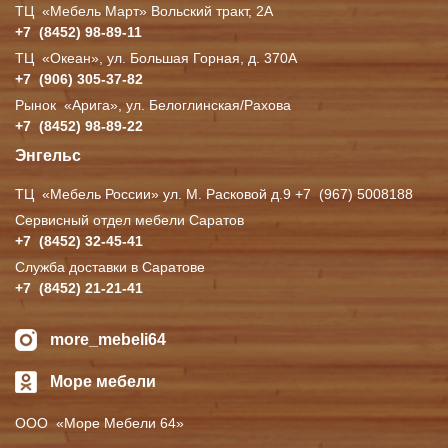
ТЦ
«Мебель
Март» Вольский тракт, 2А
+7
(8452
) 98-89-11
ТЦ
«Океан
», ул. Большая Горная, д. 370А
+7
(906
) 305-37-82
Рынок
«Арига
», ул. Белоглинская/Рахова
+7
(8452
) 98-89-22
Энгельс
ТЦ
«Мебель
России» ул. М. Расковой д.9 +7
(967
) 5008188
Сервисный отдел мебели Саратов
+7
(8452
) 32-45-41
Служба доставки в Саратове
+7
(8452
) 21-21-41
more_mebeli64
Море мебели
ООО
«Море
Мебели 64»