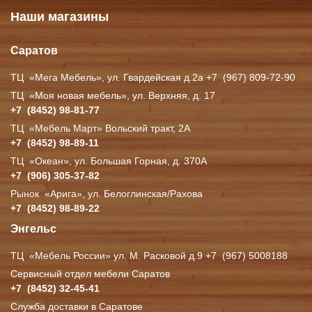
Наши магазины
Саратов
ТЦ
«Мега
Мебель», ул. Гвардейская д.2а +7
(967
) 809-72-90
ТЦ
«Моя
новая мебель», ул. Верхняя, д. 17
+7
(8452
) 98-81-77
ТЦ
«Мебель
Март» Вольский тракт, 2А
+7
(8452
) 98-89-11
ТЦ
«Океан
», ул. Большая Горная, д. 370А
+7
(906
) 305-37-82
Рынок
«Арига
», ул. Белоглинская/Рахова
+7
(8452
) 98-89-22
Энгельс
ТЦ
«Мебель
России» ул. М. Расковой д.9 +7
(967
) 5008188
Сервисный отдел мебели Саратов
+7
(8452
) 32-45-41
Служба доставки в Саратове